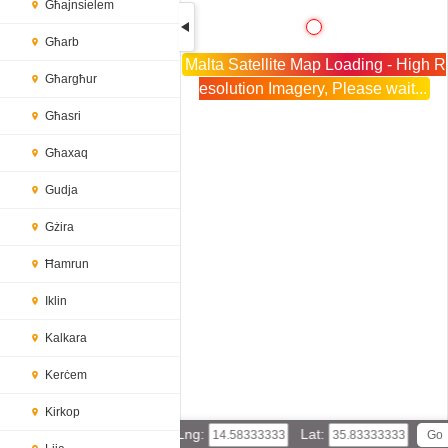
Għajnsielem
Għarb
Malta Satellite Map Loading - High R
Għargħur
esolution Imagery, Please wait...
Għasri
Għaxaq
Gudja
Gżira
Ħamrun
Iklin
Kalkara
Kerċem
Kirkop
Lng:
Lat: