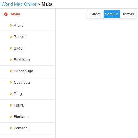
World Map Online
> Malta
Malta
Street
Satellite
Terrain
Attard
Balzan
Birgu
Birkirkara
Birżebbuġa
Cospicua
Dingli
Fgura
Floriana
Fontana