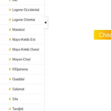
Logone Occidental
Logone Oriental
Mandoul
Chad
Mayo-Kebbi Est
Mayo-Kebbi Ouest
Moyen-Chari
N'Djamena
Ouaddaï
Salamat
Sila
Tandjilé