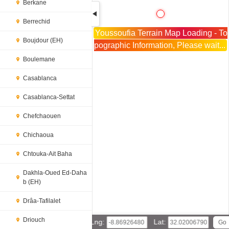
Berkane
Berrechid
Youssoufia Terrain Map Loading - To
Boujdour (EH)
pographic Information, Please wait...
Boulemane
Casablanca
Casablanca-Settat
Chefchaouen
Chichaoua
Chtouka-Ait Baha
Dakhla-Oued Ed-Daha
b (EH)
Drâa-Tafilalet
Driouch
Lng:
Lat: