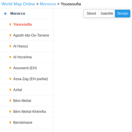
World Map Online
>
Morocco
> Youssoufia
Morocco
Street
Satellite
Terrain
Youssoufia
Agadir-Ida-Ou-Tanane
Al Haouz
Al Hoceïma
Aousserd (EH)
Assa-Zag (EH-partial)
Azilal
Béni Mellal
Béni Mellal-Khénifra
Benslimane