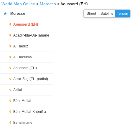
World Map Online
>
Morocco
> Aousserd (EH)
Morocco
Street
Satellite
Terrain
Aousserd (EH)
Agadir-Ida-Ou-Tanane
Al Haouz
Al Hoceïma
Aousserd (EH)
Assa-Zag (EH-partial)
Azilal
Béni Mellal
Béni Mellal-Khénifra
Benslimane