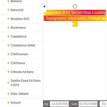
Berkane
Berrechid
Aousserd (EH) Terrain Map Loading
- Topographic Information, Please wa
Boujdour (EH)
it...
Boulemane
Casablanca
Casablanca-Settat
Chefchaouen
Chichaoua
Chtouka-Ait Baha
Dakhla-Oued Ed-Daha
b (EH)
Drâa-Tafilalet
Driouch
Lng:
Lat: