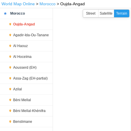
World Map Online
>
Morocco
> Oujda-Angad
Morocco
Street
Satellite
Terrain
Oujda-Angad
Agadir-Ida-Ou-Tanane
Al Haouz
Al Hoceïma
Aousserd (EH)
Assa-Zag (EH-partial)
Azilal
Béni Mellal
Béni Mellal-Khénifra
Benslimane