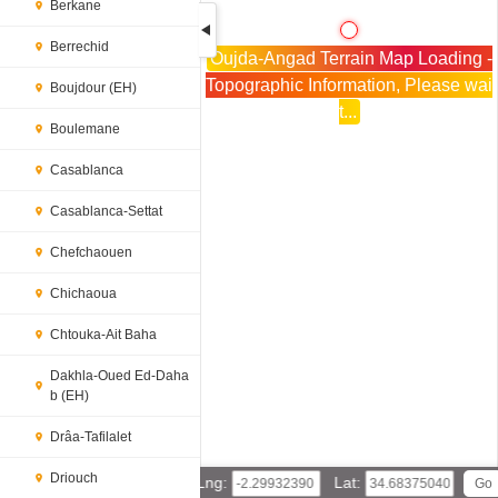
Berkane
Berrechid
Oujda-Angad Terrain Map Loading -
Topographic Information, Please wai
Boujdour (EH)
t...
Boulemane
Casablanca
Casablanca-Settat
Chefchaouen
Chichaoua
Chtouka-Ait Baha
Dakhla-Oued Ed-Daha
b (EH)
Drâa-Tafilalet
Driouch
Lng:
Lat: