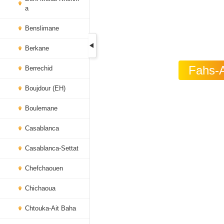
a
Benslimane
Berkane
Fahs-A
Berrechid
Boujdour (EH)
Boulemane
Casablanca
Casablanca-Settat
Chefchaouen
Chichaoua
Chtouka-Ait Baha