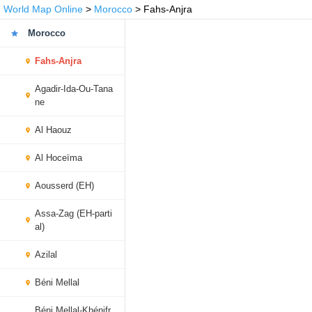
World Map Online
>
Morocco
> Fahs-Anjra
Morocco
Fahs-Anjra
Agadir-Ida-Ou-Tana
ne
Al Haouz
Al Hoceïma
Aousserd (EH)
Assa-Zag (EH-parti
al)
Azilal
Béni Mellal
Béni Mellal-Khénifr