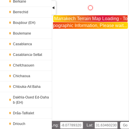
Berkane
Berrechid
Marrakech Terrain Map Loading - To
Boujdour (EH)
pographic Information, Please wait...
Boulemane
Casablanca
Casablanca-Settat
Chefchaouen
Chichaoua
Chtouka-Ait Baha
Dakhla-Oued Ed-Daha
b (EH)
Drâa-Tafilalet
Driouch
Lng:
Lat: