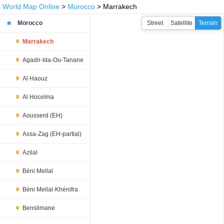
World Map Online
>
Morocco
> Marrakech
Morocco
Street
Satellite
Terrain
Marrakech
Agadir-Ida-Ou-Tanane
Al Haouz
Al Hoceïma
Aousserd (EH)
Assa-Zag (EH-partial)
Azilal
Béni Mellal
Béni Mellal-Khénifra
Benslimane