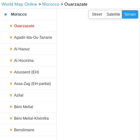
World Map Online
>
Morocco
> Ouarzazate
Morocco
Street
Satellite
Terrain
Ouarzazate
Agadir-Ida-Ou-Tanane
Al Haouz
Al Hoceïma
Aousserd (EH)
Assa-Zag (EH-partial)
Azilal
Béni Mellal
Béni Mellal-Khénifra
Benslimane