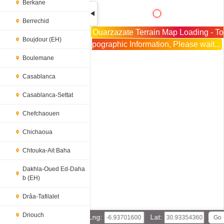
Berkane
Berrechid
Ouarzazate Terrain Map Loading - To
Boujdour (EH)
pographic Information, Please wait...
Boulemane
Casablanca
Casablanca-Settat
Chefchaouen
Chichaoua
Chtouka-Ait Baha
Dakhla-Oued Ed-Daha
b (EH)
Drâa-Tafilalet
Driouch
Lng:
Lat: