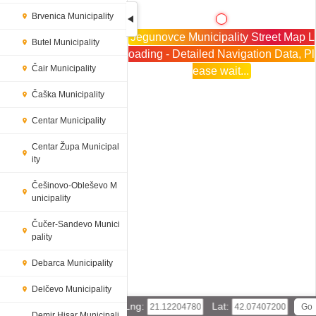
Brvenica Municipality
Jegunovce Municipality Street Map L
Butel Municipality
oading - Detailed Navigation Data, Pl
Čair Municipality
ease wait...
Čaška Municipality
Centar Municipality
Centar Župa Municipal
ity
Češinovo-Obleševo M
unicipality
Čučer-Sandevo Munici
pality
Debarca Municipality
Delčevo Municipality
Lng:
Lat:
Demir Hisar Municipali