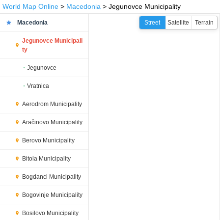
World Map Online
>
Macedonia
> Jegunovce Municipality
Macedonia
Street
Satellite
Terrain
Jegunovce Municipali
ty
Jegunovce
Vratnica
Aerodrom Municipality
Aračinovo Municipality
Berovo Municipality
Bitola Municipality
Bogdanci Municipality
Bogovinje Municipality
Bosilovo Municipality