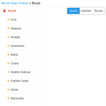
World Map Online
> Brazil
Brazil
Street
Satellite
Terrain
Acre
Alagoas
Amapá
Amazonas
Bahia
Ceará
Distrito Federal
Espírito Santo
Goiás
Maranhão