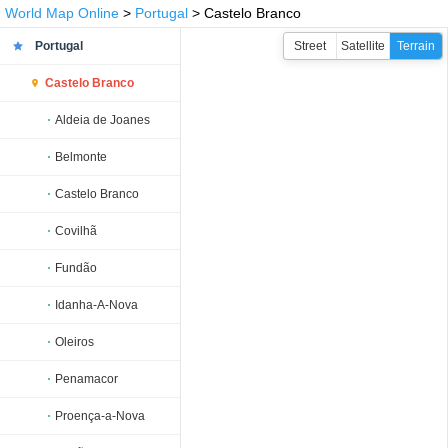
World Map Online
>
Portugal
> Castelo Branco
Portugal
Street
Satellite
Terrain
Castelo Branco
Aldeia de Joanes
Belmonte
Castelo Branco
Covilhã
Fundão
Idanha-A-Nova
Oleiros
Penamacor
Proença-a-Nova