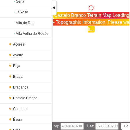
Sertã
Teixoso
Castelo Branco Terrain Map Loading
- Topographic Information, Please wa
Vila de Rei
it...
Vila Velha de Ródão
Açores
Aveiro
Beja
Braga
Bragança
Castelo Branco
Coimbra
Évora
Lng:
Lat: