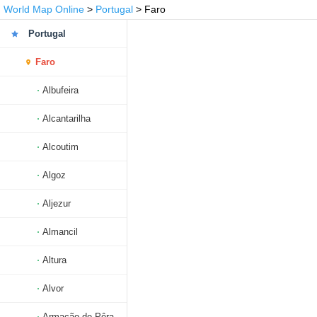
World Map Online
>
Portugal
> Faro
Portugal
Faro
Albufeira
Alcantarilha
Alcoutim
Algoz
Aljezur
Almancil
Altura
Alvor
Armação de Pêra