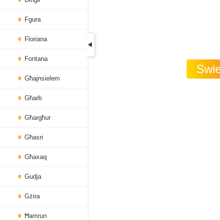
Fgura
Floriana
Fontana
Swie
Għajnsielem
Għarb
Għargħur
Għasri
Għaxaq
Gudja
Gżira
Ħamrun