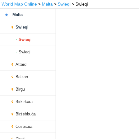
World Map Online
>
Malta
>
Swieqi
> Swieqi
Malta
Swieqi
Swieqi
Swieqi
Attard
Balzan
Birgu
Birkirkara
Birżebbuġa
Cospicua
Dingli