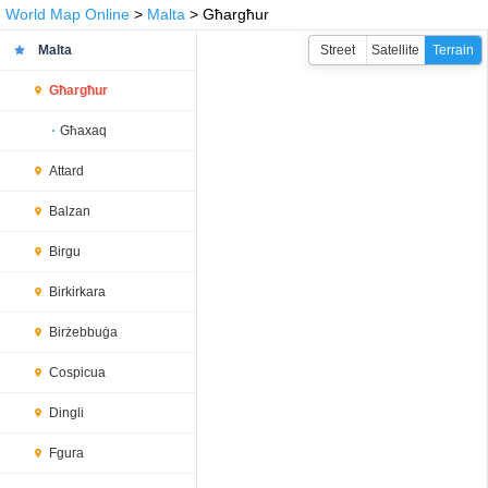
World Map Online
>
Malta
> Għargħur
Malta
Street
Satellite
Terrain
Għargħur
Għaxaq
Attard
Balzan
Birgu
Birkirkara
Birżebbuġa
Cospicua
Dingli
Fgura