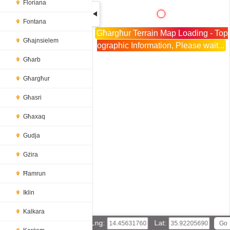
Floriana
Fontana
Għargħur Terrain Map Loading - Top
Għajnsielem
ographic Information, Please wait...
Għarb
Għargħur
Għasri
Għaxaq
Gudja
Gżira
Ħamrun
Iklin
Kalkara
Lng:
Lat: