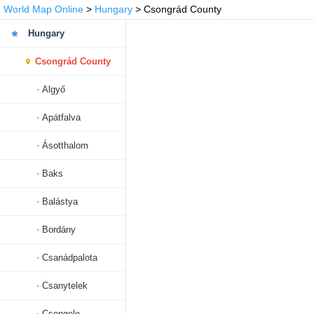
World Map Online
>
Hungary
> Csongrád County
Hungary
Csongrád County
Algyő
Apátfalva
Ásotthalom
Baks
Balástya
Bordány
Csanádpalota
Csanytelek
Csengele