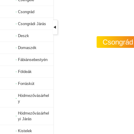
Csongrád
Csongrádi Járás
Deszk
Csongrád 
Domaszék
Fábiánsebestyén
Földeák
Forráskút
Hódmezővásárhel
y
Hódmezővásárhel
yi Járás
Kistelek