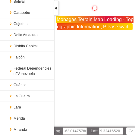
Bolívar
Carabobo
Monagas Terrain Map Loading - Top
Cojedes
ographic Information, Please wait...
Delta Amacuro
Distrito Capital
Falcón
Federal Dependencies
of Venezuela
Guárico
La Guaira
Lara
Mérida
Miranda
Lng:
Lat: