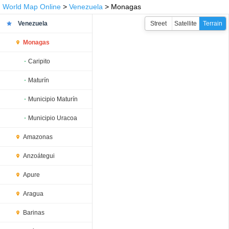
World Map Online
>
Venezuela
> Monagas
Venezuela
Street
Satellite
Terrain
Monagas
Caripito
Maturín
Municipio Maturín
Municipio Uracoa
Amazonas
Anzoátegui
Apure
Aragua
Barinas